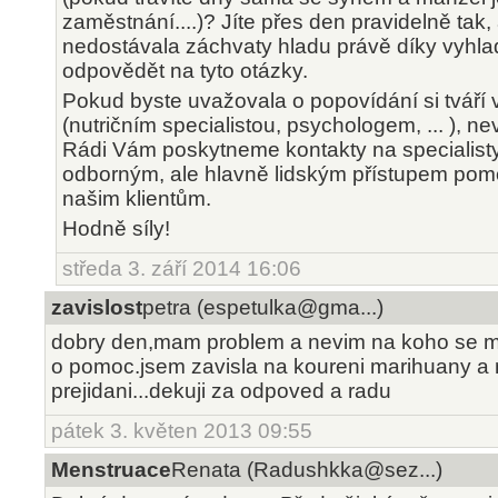
zaměstnání....)? Jíte přes den pravidelně tak,
nedostávala záchvaty hladu právě díky vyhla
odpovědět na tyto otázky.
Pokud byste uvažovala o popovídání si tváří 
(nutričním specialistou, psychologem, ... ), nev
Rádi Vám poskytneme kontakty na specialisty
odborným, ale hlavně lidským přístupem pom
našim klientům.
Hodně síly!
středa 3. září 2014 16:06
zavislost
petra (espetulka@gma...)
dobry den,mam problem a nevim na koho se ma
o pomoc.jsem zavisla na koureni marihuany a
prejidani...dekuji za odpoved a radu
pátek 3. květen 2013 09:55
Menstruace
Renata (Radushkka@sez...)