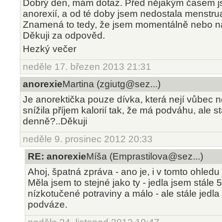
Dobrý den, mám dotaz. Před nějakým časem js
anorexií, a od té doby jsem nedostala menstru
Znamená to tedy, že jsem momentálně nebo 
Děkuji za odpověd.
Hezký večer
neděle 17. březen 2013 21:31
anorexie
Martina (zgiutg@sez...)
Je anorektička pouze dívka, která nejí vůbec ne
snížila příjem kalorií tak, že má podváhu, ale st
denně?..Děkuji
neděle 9. prosinec 2012 20:33
RE: anorexie
Míša (Emprastilova@sez...)
Ahoj, špatná zpráva - ano je, i v tomto ohledu
Měla jsem to stejné jako ty - jedla jsem stále 
nízkotučené potraviny a málo - ale stále jedla 
podváze.