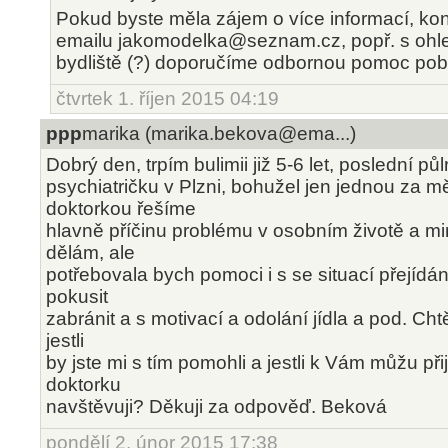
Pokud byste měla zájem o více informací, kon
emailu jakomodelka@seznam.cz, popř. s oh
bydliště (?) doporučíme odbornou pomoc pobl
čtvrtek 1. říjen 2015 04:19
ppp
marika (marika.bekova@ema...)
Dobrý den, trpím bulimii již 5-6 let, poslední pů
psychiatričku v Plzni, bohužel jen jednou za m
doktorkou řešíme
hlavně příčinu problému v osobním životě a mi
dělám, ale
potřebovala bych pomoci i s se situací přejídán
pokusit
zabránit a s motivací a odolání jídla a pod. Cht
jestli
by jste mi s tím pomohli a jestli k Vám můžu přijí
doktorku
navštěvuji? Děkuji za odpověď. Beková
pondělí 2. únor 2015 17:38