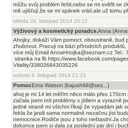
můžu svůj problém řešit,nebo se mi svěřit se 
mě ujišťují,že se mi spánek vrátí,ale už tomu př
středa 26. listopad 2014 20:12
Výživový a kosmetický poradce.
Anna (Anna
Ahojky, dokáži Vám pomoct, oboustraně, bud p
zhubnout. Pracuji na bázi přírodních produktů,
více můj Email AnnaHnojka@seznam.cz Tel.: 
stranka na fb https://www.facebook.com/pages
Vitality/338026843035226
sobota 8. listopad 2014 21:15
Pomoc
Ema Watson (kajush68@sez...)
ahoj je mi 14 let měřím něco málo přes 170cm
začala jsem mít problémy s jídlem a vyrazně 
jedné straně mi všichni říkají že vypadám jak 
řekla že jestli sama normalně nezačnu jíst bu
nemocnice.Rodiče jsou z toho neštastní.Ja chc
dokonce jsem si dala za poslední pár dní i bu