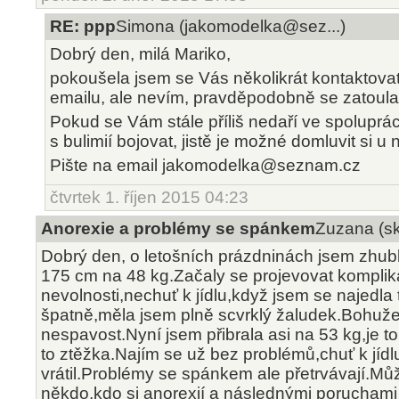
RE: ppp
Simona (jakomodelka@sez...)
Dobrý den, milá Mariko,
pokoušela jsem se Vás několikrát kontaktov
emailu, ale nevím, pravděpodobně se zatoulal
Pokud se Vám stále příliš nedaří ve spoluprác
s bulimií bojovat, jistě je možné domluvit si u
Pište na email jakomodelka@seznam.cz
čtvrtek 1. říjen 2015 04:23
Anorexie a problémy se spánkem
Zuzana (s
Dobrý den, o letošních prázdninách jsem zhubl
175 cm na 48 kg.Začaly se projevovat komplik
nevolnosti,nechuť k jídlu,když jsem se najedla 
špatně,měla jsem plně scvrklý žaludek.Bohužel 
nespavost.Nyní jsem přibrala asi na 53 kg,je t
to ztěžka.Najím se už bez problémů,chuť k jídlu
vrátil.Problémy se spánkem ale přetrvávají.Mů
někdo,kdo si anorexií a následnými poruchami