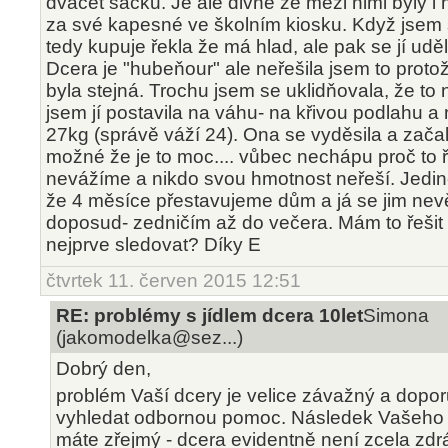
dvacet sáčků. Je ale divné že mezi nimi byly i
za své kapesné ve školním kiosku. Když jsem se
tedy kupuje řekla že má hlad, ale pak se jí uděl
Dcera je "hubeňour" ale neřešila jsem to proto
byla stejná. Trochu jsem se uklidňovala, že to n
jsem jí postavila na váhu- na křivou podlahu a
27kg (správě váží 24). Ona se vyděsila a začala
možné že je to moc.... vůbec nechápu proč to 
nevážíme a nikdo svou hmotnost neřeší. Jediné
že 4 měsíce přestavujeme dům a já se jim nevě
doposud- zedničím až do večera. Mám to řešit 
nejprve sledovat? Díky E
čtvrtek 11. červen 2015 12:51
RE: problémy s jídlem dcera 10let
Simona
(jakomodelka@sez...)
Dobrý den,
problém Vaší dcery je velice závažný a doporu
vyhledat odbornou pomoc. Následek Vašeho "
máte zřejmý - dcera evidentně není zcela zdr