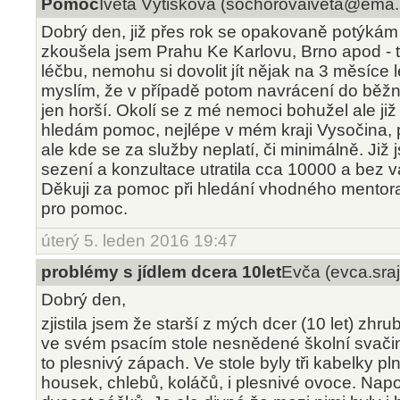
Pomoc
Iveta Výtisková (sochorovaiveta@ema..
Dobrý den, již přes rok se opakovaně potýkám 
zkoušela jsem Prahu Ke Karlovu, Brno apod - 
léčbu, nemohu si dovolit jít nějak na 3 měsíce 
myslím, že v případě potom navrácení do běžn
jen horší. Okolí se z mé nemoci bohužel ale již
hledám pomoc, nejlépe v mém kraji Vysočina, 
ale kde se za služby neplatí, či minimálně. Již
sezení a konzultace utratila cca 10000 a bez v
Děkuji za pomoc při hledání vhodného mentora
pro pomoc.
úterý 5. leden 2016 19:47
problémy s jídlem dcera 10let
Evča (evca.sra
Dobrý den,
zjistila jsem že starší z mých dcer (10 let) zh
ve svém psacím stole nesnědené školní svači
to plesnivý zápach. Ve stole byly tři kabelky 
housek, chlebů, koláčů, i plesnivé ovoce. Nap