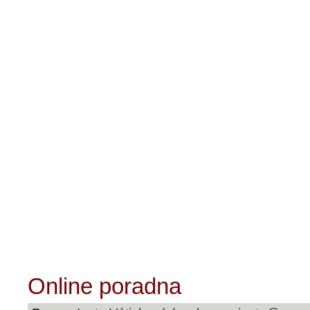
Domů
Poruchy příjmu potravy
Naše s
Online poradna