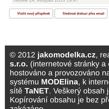
neděle 24. listopad 2013 19:47
Vložit nový příspěvek
Sledovat diskuzi přes email
© 2012
jakomodelka.cz
, r
s.r.o.
(internetové stránky a 
hostováno a provozováno n
systému
MODElina
, k inter
sítě
TaNET
. Veškerý obsah 
Kopírování obsahu je bez p
zakázáno.