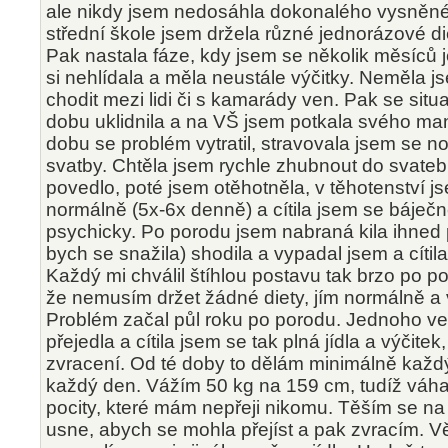
ale nikdy jsem nedosáhla dokonalého vysněn
střední škole jsem držela různé jednorázové di
Pak nastala fáze, kdy jsem se několik měsíců j
si nehlídala a měla neustále výčitky. Neměla j
chodit mezi lidi či s kamarády ven. Pak se sit
dobu uklidnila a na VŠ jsem potkala svého ma
dobu se problém vytratil, stravovala jsem se n
svatby. Chtěla jsem rychle zhubnout do svateb
povedlo, poté jsem otěhotněla, v těhotenství j
normálně (5x-6x denně) a cítila jsem se báječně
psychicky. Po porodu jsem nabraná kila ihned 
bych se snažila) shodila a vypadal jsem a cítil
Každý mi chválil štíhlou postavu tak brzo po po
že nemusím držet žádné diety, jím normálně 
Problém začal půl roku po porodu. Jednoho v
přejedla a cítila jsem se tak plná jídla a výčitek
zvracení. Od té doby to dělám minimálně každ
každý den. Vážím 50 kg na 159 cm, tudíž váha
pocity, které mám nepřeji nikomu. Těším se na
usne, abych se mohla přejíst a pak zvracím. V