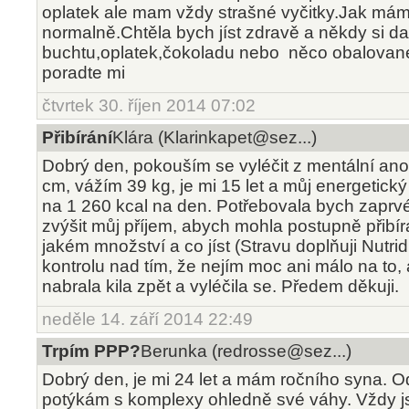
oplatek ale mam vždy strašné vyčitky.Jak mám z
normalně.Chtěla bych jíst zdravě a někdy si da
buchtu,oplatek,čokoladu nebo něco obalovanéh
poradte mi
čtvrtek 30. říjen 2014 07:02
Přibírání
Klára (Klarinkapet@sez...)
Dobrý den, pokouším se vyléčit z mentální an
cm, vážím 39 kg, je mi 15 let a můj energetický
na 1 260 kcal na den. Potřebovala bych zaprvé 
zvýšit můj příjem, abych mohla postupně přibír
jakém množství a co jíst (Stravu doplňuji Nutrid
kontrolu nad tím, že nejím moc ani málo na to
nabrala kila zpět a vyléčila se. Předem děkuji.
neděle 14. září 2014 22:49
Trpím PPP?
Berunka (redrosse@sez...)
Dobrý den, je mi 24 let a mám ročního syna. O
potýkám s komplexy ohledně své váhy. Vždy j