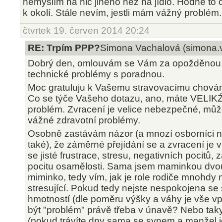
nemyslím na nic jiného než na jídlo. Hodně to 
k okolí. Stále nevím, jestli mám vážný problém.
čtvrtek 19. červen 2014 20:24
RE: Trpím PPP?
Simona Vachalová (simona.
Dobrý den, omlouvám se Vám za opožděnou r
technické problémy s poradnou.
Moc gratuluju k Vašemu stravovacímu chování 
Co se týče Vašeho dotazu, ano, máte VELI
problém. Zvracení je velice nebezpečné, může
vážné zdravotní problémy.
Osobně zastávám názor (a mnozí osborníci n
také), že záměrné přejídání se a zvracení je 
se jisté frustrace, stresu, negativních pocitů,
pocitu osamělosti. Sama jsem maminkou dvou 
miminko, tedy vím, jak je role rodiče mnohdy
stresující. Pokud tedy nejste nespokojena se
hmotností (dle poměru výšky a váhy je vše 
být "problém" právě třeba v únavě? Nebo ta
(pokud trávíte dny sama se synem a manžel j